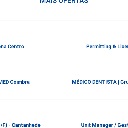
MAIS OFERTAS
ona Centro
Permitting & Lice
alMED Coimbra
MÉDICO DENTISTA | Gru
M/F) - Cantanhede
Unit Manager / Ges