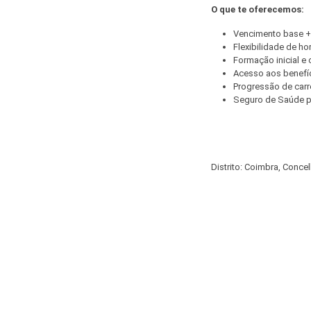
O que te oferecemos:
Vencimento base +
Flexibilidade de ho
Formação inicial e 
Acesso aos benefíc
Progressão de carre
Seguro de Saúde pa
Distrito: Coimbra, Conce