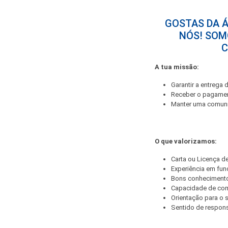
GOSTAS DA Á
NÓS! SOM
C
A tua missão:
Garantir a entrega
Receber o pagame
Manter uma comuni
O que valorizamos:
Carta ou Licença 
Experiência em fun
Bons conhecimento
Capacidade de co
Orientação para o s
Sentido de respons