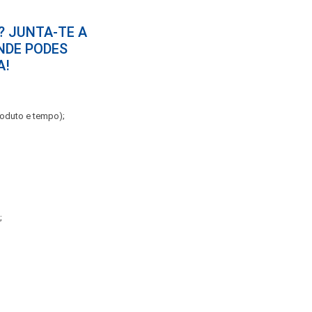
? JUNTA-TE A
NDE PODES
A!
roduto e tempo);
;