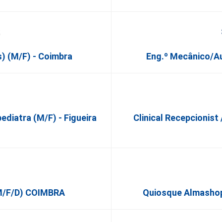
) (m/f) - Coimbra
Eng.º Mecânico/A
diatra (M/F) - Figueira
Clinical Recepcionist 
(m/f/d) COIMBRA
Quiosque Almashop