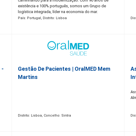
caminhando para a modernização. Com 90 anos de
existência e 100% português, somos um Grupo de
logística integrada, líder na economia do mar.
Constituído por mais de 50 empresas, com presença
País: Portugal, Distrito: Lisboa
Dis
nacional e internacional em 4 continentes, contamos
hoje com mais de 1.500 colaboradores. Promovemos a
igualdade de oportunidades, o respeito pela diferença e
celebramos a autenticidade de cada uma das nossas
Pessoas. Acreditamos que as nossas pessoas são o
nosso sucesso, por isso, sabemos que consigo
podemos chegar mais longe!
 -
Gestão De Pacientes | OralMED Mem
As
Martins
In
Ass
Al
Distrito: Lisboa, Concelho: Sintra
Dis