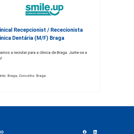
inical Recepcionist / Rececionista
inica Dentária (M/F) Braga
amos a recrutar para a clinica de Braga. Junte-se a
s!
trito: Braga, Concelho: Braga
RD