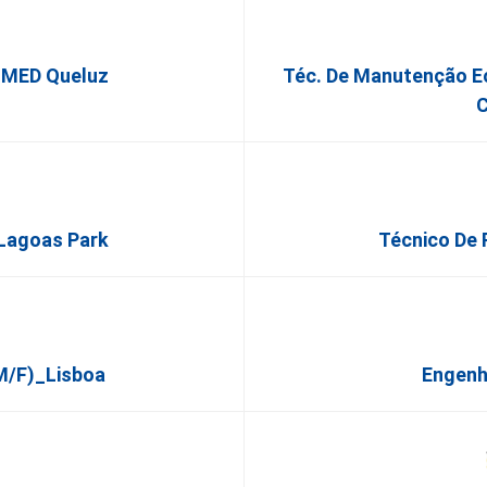
alMED Queluz
Téc. De Manutenção Eól
C
 Lagoas Park
Técnico De
m/f)_Lisboa
Engenhe