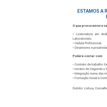
ESTAMOS A R
O que procuramos e v
• Licenciatura em Aná
Laboratoriais;
• Cédula Profissional;
• Dinamismo e proativid
Poderá contar com:
• Contrato de trabalho 
• Horário de Segunda a 
• Integração numa das m
• Formação Inicial e Cont
Distrito: Lisboa, Concelh