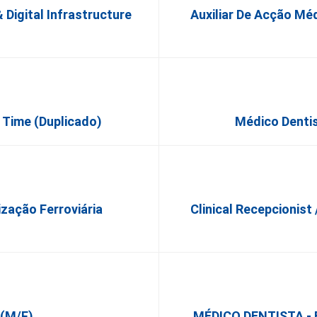
Digital Infrastructure
Auxiliar De Acção Méd
 Time (Duplicado)
Médico Dentis
ização Ferroviária
Clinical Recepcionist 
 (m/f)
MÉDICO DENTISTA - E