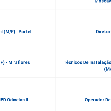
Moscav
l (m/f) | Portel
Direto
F) - Miraflores
Técnicos De Instalação
(m/
ED Odivelas II
Operador De