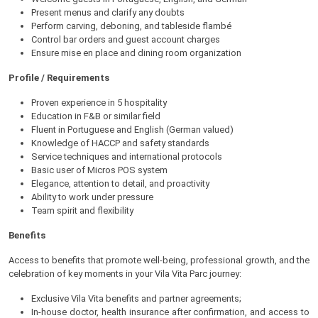
Present menus and clarify any doubts
Perform carving, deboning, and tableside flambé
Control bar orders and guest account charges
Ensure mise en place and dining room organization
Profile / Requirements
Proven experience in 5 hospitality
Education in F&B or similar field
Fluent in Portuguese and English (German valued)
Knowledge of HACCP and safety standards
Service techniques and international protocols
Basic user of Micros POS system
Elegance, attention to detail, and proactivity
Ability to work under pressure
Team spirit and flexibility
Benefits
Access to benefits that promote well-being, professional growth, and the
celebration of key moments in your Vila Vita Parc journey:
Exclusive Vila Vita benefits and partner agreements;
In-house doctor, health insurance after confirmation, and access to