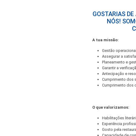
GOSTARIAS DE
NÓS! SOM
C
A tua missão:
Gestão operacional
Assegurar a satisfa
Planeamento e ges
Garantir a verifica
Antecipação e reso
Cumprimento dos st
Cumprimento dos ob
O que valorizamos:
Habilitações literár
Experiência profiss
Gosto pela restau
Capacidade de co