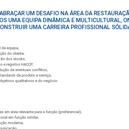
 ABRAÇAR UM DESAFIO NA ÁREA DA RESTAURAÇÃ
OS UMA EQUIPA DINÂMICA E MULTICULTURAL, O
ONSTRUIR UMA CARREIRA PROFISSIONAL SÓLID
 da equipa;
ção do cliente;
tão dos stocks;
ção e registos HACCP;
lução de eventuais conflitos;
andards de produto e serviço;
jetivos qualitativos e do negócio.
ias em área relevante para a função (preferencial);
ional em função similar;
ração moderna;
municação;