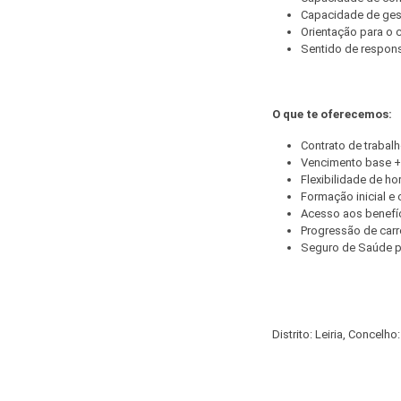
Capacidade de gest
Orientação para o c
Sentido de respons
O que te oferecemos:
Contrato de trabalh
Vencimento base +
Flexibilidade de hor
Formação inicial e 
Acesso aos benefíc
Progressão de carre
Seguro de Saúde pa
Distrito: Leiria, Concelho: