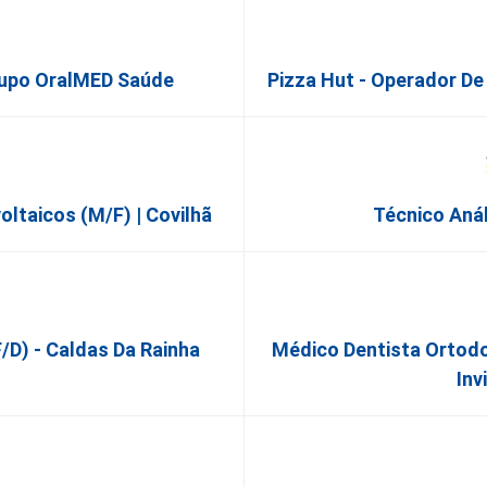
rupo OralMED Saúde
Pizza Hut - Operador De
taicos (m/f) | Covilhã
Técnico Anál
/d) - Caldas Da Rainha
Médico Dentista Ortodo
Inv