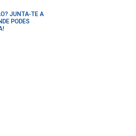
O? JUNTA-TE A
NDE PODES
A!