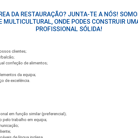
REA DA RESTAURAÇÃO? JUNTA-TE A NÓS! SOMO
E MULTICULTURAL, ONDE PODES CONSTRUIR UM
PROFISSIONAL SÓLIDA!
ssos clientes;
/balcão;
ual confeção de alimentos;
lementos da equipa;
ço de excelência.
ional em função similar (preferencial);
 pelo trabalho em equipa;
municação;
liente;
áveis de língua inglesa.