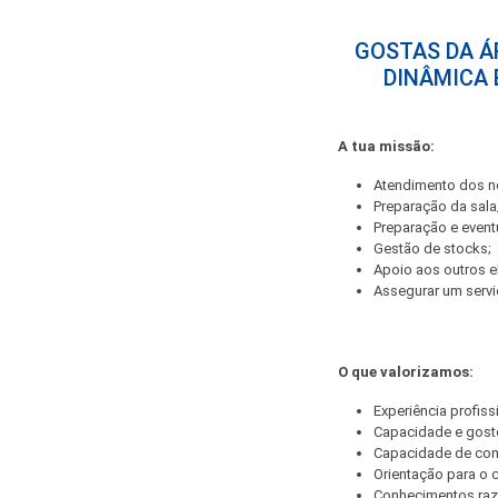
GOSTAS DA Á
DINÂMICA 
A tua missão:
Atendimento dos no
Preparação da sala
Preparação e event
Gestão de stocks;
Apoio aos outros e
Assegurar um servi
O que valorizamos:
Experiência profiss
Capacidade e gosto
Capacidade de co
Orientação para o c
Conhecimentos razo