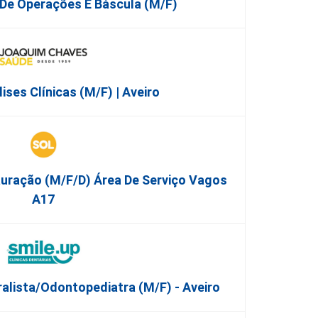
 De Operações E Báscula (m/f)
ises Clínicas (M/F) | Aveiro
auração (m/f/d) Área De Serviço Vagos
A17
alista/Odontopediatra (M/F) - Aveiro