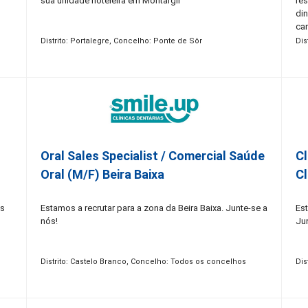
sua unidade hoteleira em Montargil
re
di
car
Distrito: Portalegre, Concelho: Ponte de Sôr
Dis
a
a e
Oral Sales Specialist / Comercial Saúde
Cl
Oral (M/F) Beira Baixa
Cl
os
Estamos a recrutar para a zona da Beira Baixa. Junte-se a
Est
nós!
Ju
Distrito: Castelo Branco, Concelho: Todos os concelhos
Dis