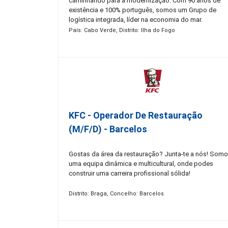
caminhando para a modernização. Com 90 anos de
existência e 100% português, somos um Grupo de
logística integrada, líder na economia do mar.
Constituído por mais de 50 empresas, com presença
País: Cabo Verde, Distrito: Ilha do Fogo
nacional e internacional em 4 continentes, contamos
hoje com mais de 1.400 colaboradores. Promovemos 
igualdade de oportunidades, o respeito pela diferenç
celebramos a autenticidade de cada uma das nossas
Pessoas. Acreditamos que as nossas pessoas são o
nosso sucesso, por isso, sabemos que consigo
podemos chegar mais longe!
KFC - Operador De Restauração
(m/f/d) - Barcelos
Gostas da área da restauração? Junta-te a nós! Som
uma equipa dinâmica e multicultural, onde podes
construir uma carreira profissional sólida!
Distrito: Braga, Concelho: Barcelos