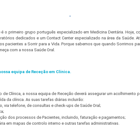
.
é o primeiro grupo português especializado em Medicina Dentária. Hoje, 
boratórios dedicados e um Contact Center especializado na área da Saúde
sos pacientes a Sorrir para a Vida. Porque sabemos que quando Sorrimos para
omeça com a nossa Saúde Oral.
nossa equipa de Receção em Clínica.
o de Clínica, a nossa equipa de Receção deverá assegurar um acolhimento p
da da clínica. As suas tarefas diárias incluirão:
, via telefone, de consultas e check-ups de Saúde Oral;
ca;
ção dos processos de Pacientes, incluindo, faturação e pagamentos;
ária em mapas de controlo interno e outras tarefas administrativas.