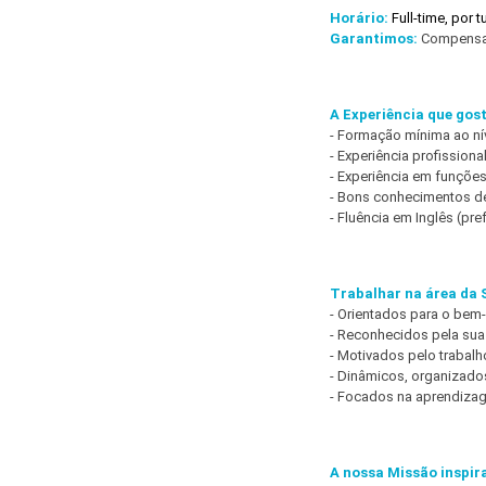
Horário:
Full-time, por 
Garantimos:
Compensaçã
A Experiência que gos
- Formação mínima ao ní
- Experiência profission
- Experiência em funções
- Bons conhecimentos de
- Fluência em Inglês (pref
Trabalhar na área da 
- Orientados para o bem
- Reconhecidos pela sua 
- Motivados pelo trabalh
- Dinâmicos, organizados
- Focados na aprendizag
A nossa Missão inspir