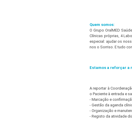
Quem somos:
O Grupo OralMED Saúde 
Clínicas próprias, 4 La
especial: ajudar os nos
nos o Sorriso. E tudo c
Estamos a reforçar a 
A reportar à Coordenaçã
o Paciente à entrada e saí
- Marcação e confirmação
- Gestão da agenda clíni
- Organização e manuten
- Registo da atividade di