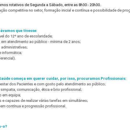
turnos rotativos de Segunda a Sábado, entre as 8h30 - 20h30.
o competitiva no setor, formação inicial e contínua e possibilidade de prog
távamos que tivesse:
vel do 12º ano de escolaridade;
al em atendimento ao público - mínima de 2 anos;
 administrativas;
 informática;
erencial).
Saúde começa em querer cuidar, por isso, procuramos Profissionais:
-estar dos Pacientes e com gosto pelo atendimento ao público;
simpatia, comunicação, ética e brio profissional;
o em equipa;
 e capazes de realizar várias tarefas em simultâneo;
em contínua e progressão profissional.
a-o?