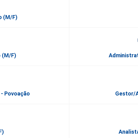
o (M/F)
o (M/F)
Administra
 - Povoação
Gestor/
F)
Analist