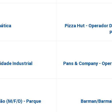
mática
Pizza Hut - Operador 
P
dade Industrial
Pans & Company - Oper
ão (m/f/d) - Parque
Barman/Barmaid