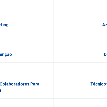
ting
Az
tenção
D
Colaboradores Para
Técnico
)