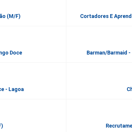
ão (M/F)
Cortadores E Aprend
ingo Doce
Barman/Barmaid - 
e - Lagoa
Ch
F)
Recrutamen