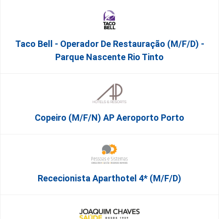
Taco Bell - Operador De Restauração (m/f/d) -
Parque Nascente Rio Tinto
Copeiro (M/F/N) AP Aeroporto Porto
Rececionista Aparthotel 4* (m/f/d)