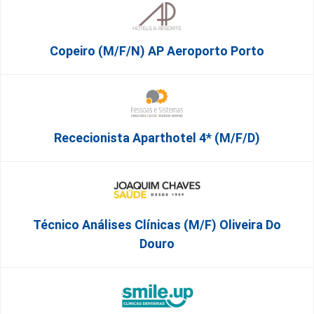
Copeiro (M/F/N) AP Aeroporto Porto
Rececionista Aparthotel 4* (m/f/d)
Técnico Análises Clínicas (M/F) Oliveira Do
Douro