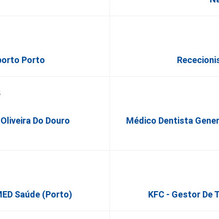
porto Porto
Rececioni
 Oliveira Do Douro
Médico Dentista Genera
ED Saúde (Porto)
KFC - Gestor De 