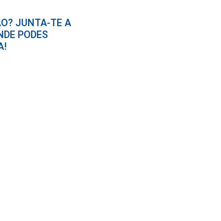
O? JUNTA-TE A
NDE PODES
A!