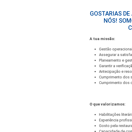
GOSTARIAS DE
NÓS! SOM
C
A tua missão:
Gestão operacional
Assegurar a satisfa
Planeamento e ges
Garantir a verifica
Antecipação e reso
Cumprimento dos st
Cumprimento dos ob
O que valorizamos:
Habilitações literár
Experiência profiss
Gosto pela restau
Capacidade de co