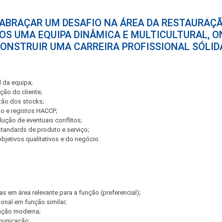
 ABRAÇAR UM DESAFIO NA ÁREA DA RESTAURAÇÃ
OS UMA EQUIPA DINÂMICA E MULTICULTURAL, O
ONSTRUIR UMA CARREIRA PROFISSIONAL SÓLID
 da equipa;
ção do cliente;
tão dos stocks;
ção e registos HACCP;
lução de eventuais conflitos;
andards de produto e serviço;
jetivos qualitativos e do negócio.
ias em área relevante para a função (preferencial);
ional em função similar;
ração moderna;
municação;