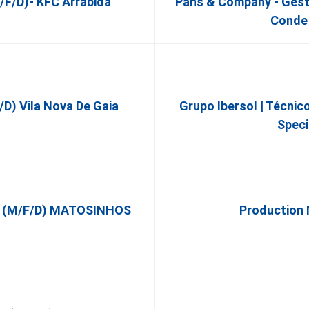
f/d)- KFC Arrábida
Pans & Company - Gesto
Conde 
d) Vila Nova De Gaia
Grupo Ibersol | Técni
Speci
ão (m/f/d) MATOSINHOS
Production 