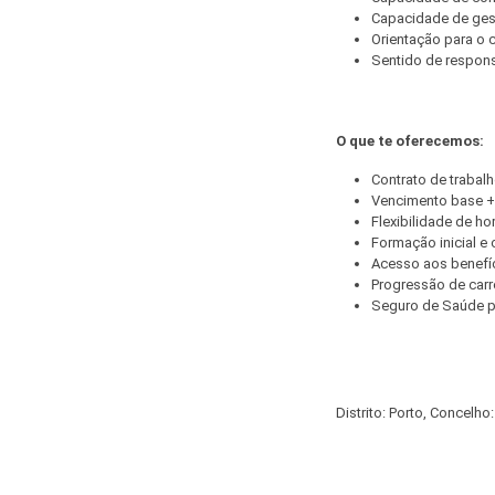
Capacidade de gest
Orientação para o c
Sentido de respons
O que te oferecemos:
Contrato de trabalh
Vencimento base +
Flexibilidade de hor
Formação inicial e 
Acesso aos benefíc
Progressão de carre
Seguro de Saúde pa
Distrito: Porto, Concelh