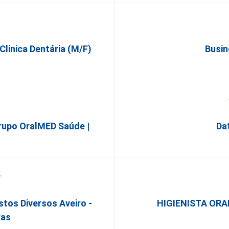
 Clinica Dentária (M/F)
Busin
rupo OralMED Saúde |
Da
stos Diversos Aveiro -
HIGIENISTA ORAL
ras