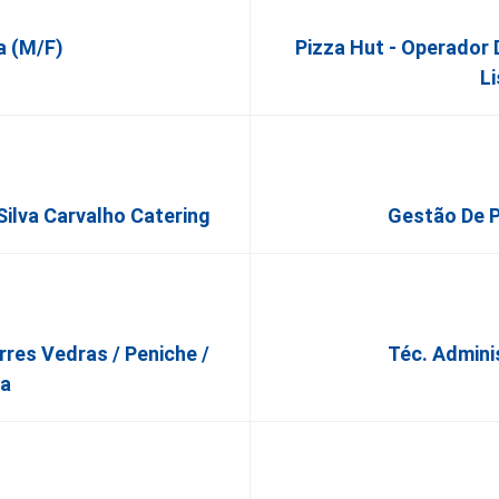
a (M/F)
Pizza Hut - Operador 
L
Silva Carvalho Catering
Gestão De P
rres Vedras / Peniche /
Téc. Admini
ha