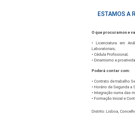
ESTAMOS A R
O que procuramos e v
• Licenciatura em Aná
Laboratoriais;
• Cédula Profissional;
• Dinamismo e proativid
Poderá contar com:
• Contrato de trabalho 
• Horário de Segunda a 
• Integração numa das m
• Formação Inicial e Cont
Distrito: Lisboa, Concelh