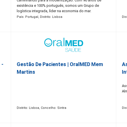
caminhando para a modernização. Com 90 anos de
existência e 100% português, somos um Grupo de
logística integrada, líder na economia do mar.
Constituído por mais de 50 empresas, com presença
País: Portugal, Distrito: Lisboa
Dis
nacional e internacional em 4 continentes, contamos
hoje com mais de 1.500 colaboradores. Promovemos a
igualdade de oportunidades, o respeito pela diferença e
celebramos a autenticidade de cada uma das nossas
Pessoas. Acreditamos que as nossas pessoas são o
nosso sucesso, por isso, sabemos que consigo
podemos chegar mais longe!
 -
Gestão De Pacientes | OralMED Mem
As
Martins
In
Ass
Al
Distrito: Lisboa, Concelho: Sintra
Dis