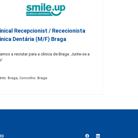
inical Recepcionist / Rececionista
inica Dentária (M/F) Braga
amos a recrutar para a clinica de Braga. Junte-se a
s!
trito: Braga, Concelho: Braga
RD