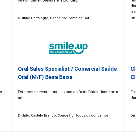
sua unidade hoteleira em Montargil
re
di
car
Distrito: Portalegre, Concelho: Ponte de Sôr
Dis
a
a e
Oral Sales Specialist / Comercial Saúde
Cl
Oral (M/F) Beira Baixa
Cl
os
Estamos a recrutar para a zona da Beira Baixa. Junte-se a
Est
nós!
Ju
Distrito: Castelo Branco, Concelho: Todos os concelhos
Dis