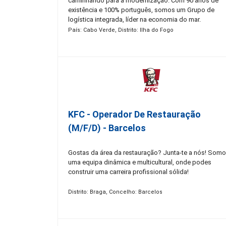
caminhando para a modernização. Com 90 anos de
existência e 100% português, somos um Grupo de
logística integrada, líder na economia do mar.
Constituído por mais de 50 empresas, com presença
País: Cabo Verde, Distrito: Ilha do Fogo
nacional e internacional em 4 continentes, contamos
hoje com mais de 1.400 colaboradores. Promovemos 
igualdade de oportunidades, o respeito pela diferenç
celebramos a autenticidade de cada uma das nossas
Pessoas. Acreditamos que as nossas pessoas são o
nosso sucesso, por isso, sabemos que consigo
podemos chegar mais longe!
KFC - Operador De Restauração
(m/f/d) - Barcelos
Gostas da área da restauração? Junta-te a nós! Som
uma equipa dinâmica e multicultural, onde podes
construir uma carreira profissional sólida!
Distrito: Braga, Concelho: Barcelos