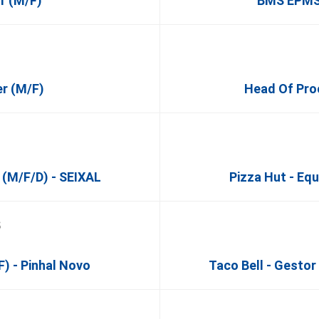
r (m/f)
BMS EPMS
r (m/f)
Head Of Pro
 (m/f/d) - SEIXAL
Pizza Hut - Eq
F) - Pinhal Novo
Taco Bell - Gesto