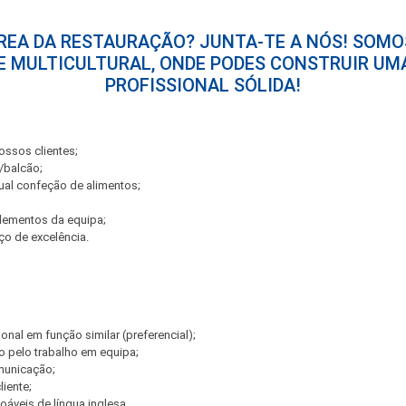
REA DA RESTAURAÇÃO? JUNTA-TE A NÓS! SOMO
E MULTICULTURAL, ONDE PODES CONSTRUIR UM
PROFISSIONAL SÓLIDA!
ssos clientes;
/balcão;
ual confeção de alimentos;
lementos da equipa;
ço de excelência.
ional em função similar (preferencial);
 pelo trabalho em equipa;
municação;
liente;
áveis de língua inglesa.