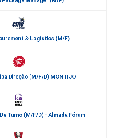
 Package Manager (m/f)
curement & Logistics (m/f)
uipa Direção (m/f/d) MONTIJO
r De Turno (m/f/d) - Almada Fórum