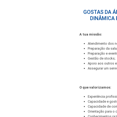
GOSTAS DA Á
DINÂMICA 
A tua missão:
Atendimento dos no
Preparação da sala
Preparação e event
Gestão de stocks;
Apoio aos outros e
Assegurar um servi
O que valorizamos:
Experiência profiss
Capacidade e gosto
Capacidade de co
Orientação para o c
Conhecimentos razo