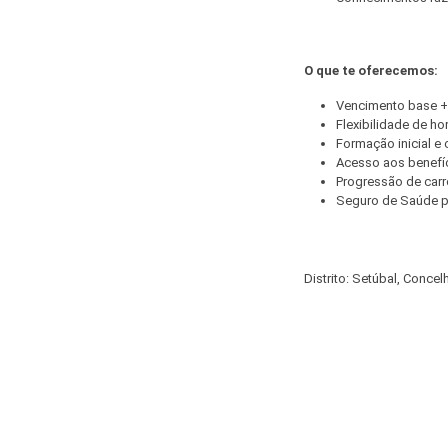
O que te oferecemos:
Vencimento base +
Flexibilidade de ho
Formação inicial e 
Acesso aos benefíc
Progressão de carre
Seguro de Saúde pa
Distrito: Setúbal, Concel