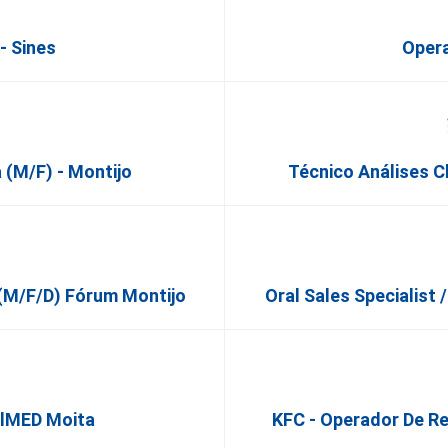
- Sines
Opera
 (M/F) - Montijo
Técnico Análises Cl
o (m/f/d) Fórum Montijo
Oral Sales Specialist 
alMED Moita
KFC - Operador De R