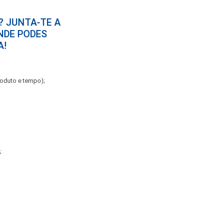
? JUNTA-TE A
NDE PODES
A!
roduto e tempo);
;