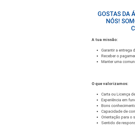
GOSTAS DA Á
NÓS! SOM
C
A tua missão:
Garantir a entrega
Receber o pagame
Manter uma comuni
O que valorizamos:
Carta ou Licença 
Experiência em fun
Bons conhecimento
Capacidade de co
Orientação para o s
Sentido de respons