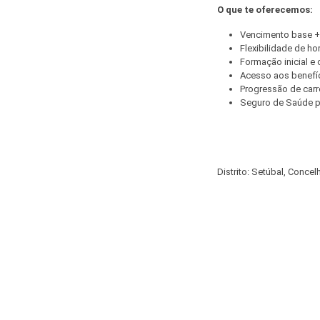
O que te oferecemos:
Vencimento base +
Flexibilidade de ho
Formação inicial e 
Acesso aos benefíc
Progressão de carre
Seguro de Saúde pa
Distrito: Setúbal, Concel