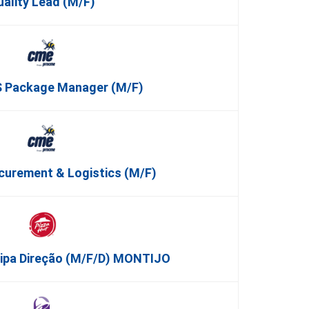
uality Lead (m/f)
 Package Manager (m/f)
curement & Logistics (m/f)
uipa Direção (m/f/d) MONTIJO