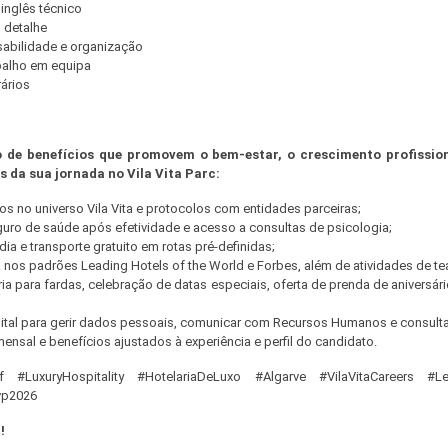
inglês técnico
 detalhe
abilidade e organização
balho em equipa
rários
 de benefícios que promovem o bem-estar, o crescimento profission
da sua jornada no Vila Vita Parc:
os no universo Vila Vita e protocolos com entidades parceiras;
guro de saúde após efetividade e acesso a consultas de psicologia;
dia e transporte gratuito em rotas pré-definidas;
os padrões Leading Hotels of the World e Forbes, além de atividades de te
ria para fardas, celebração de datas especiais, oferta de prenda de aniversá
gital para gerir dados pessoais, comunicar com Recursos Humanos e consult
nsal e benefícios ajustados à experiência e perfil do candidato.
ef #LuxuryHospitality #HotelariaDeLuxo #Algarve #VilaVitaCareers #L
vp2026
!