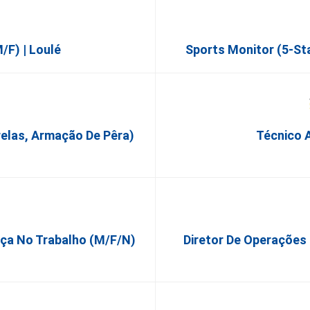
f) | Loulé
Sports Monitor (5-St
relas, Armação De Pêra)
Técnico A
nça No Trabalho (m/f/n)
Diretor De Operações