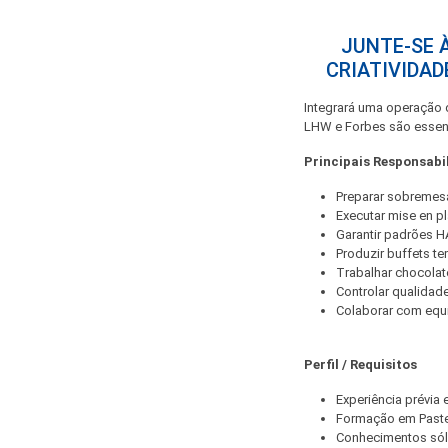
JUNTE-SE 
CRIATIVIDA
Integrará uma operação d
LHW e Forbes são essenci
Principais Responsabi
Preparar sobremes
Executar mise en pl
Garantir padrões 
Produzir buffets te
Trabalhar chocolat
Controlar qualidad
Colaborar com equ
Perfil / Requisitos
Experiência prévia 
Formação em Pastel
Conhecimentos só