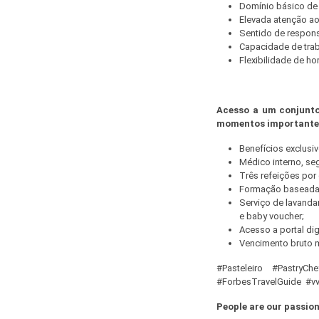
Domínio básico de 
Elevada atenção ao
Sentido de respons
Capacidade de tra
Flexibilidade de ho
Acesso a um conjunto
momentos importantes 
Benefícios exclusiv
Médico interno, se
Três refeições por 
Formação baseada n
Serviço de lavanda
e baby voucher;
Acesso a portal di
Vencimento bruto me
#Pasteleiro #PastryCh
#ForbesTravelGuide #v
People are our passion