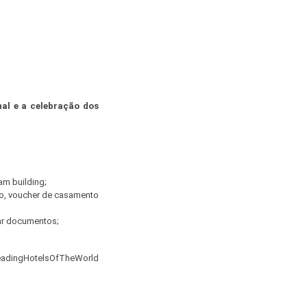
al e a celebração dos
am building;
rio, voucher de casamento
ar documentos;
eadingHotelsOfTheWorld