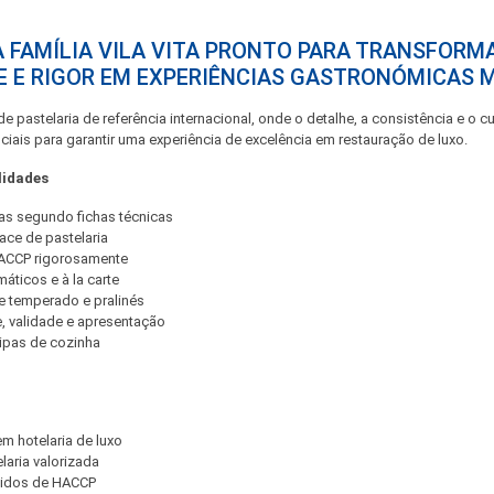
À FAMÍLIA VILA VITA PRONTO PARA TRANSFORMA
DE E RIGOR EM EXPERIÊNCIAS GASTRONÓMICAS 
e pastelaria de referência internacional, onde o detalhe, a consistência e o
ais para garantir uma experiência de excelência em restauração de luxo.
lidades
as segundo fichas técnicas
ace de pastelaria
HACCP rigorosamente
máticos e à la carte
e temperado e pralinés
e, validade e apresentação
ipas de cozinha
em hotelaria de luxo
aria valorizada
lidos de HACCP