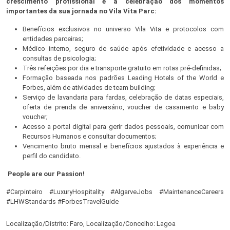
crescimento profissional e a celebração dos momentos
importantes da sua jornada no Vila Vita Parc:
Benefícios exclusivos no universo Vila Vita e protocolos com
entidades parceiras;
Médico interno, seguro de saúde após efetividade e acesso a
consultas de psicologia;
Três refeições por dia e transporte gratuito em rotas pré-definidas;
Formação baseada nos padrões Leading Hotels of the World e
Forbes, além de atividades de team building;
Serviço de lavandaria para fardas, celebração de datas especiais,
oferta de prenda de aniversário, voucher de casamento e baby
voucher;
Acesso a portal digital para gerir dados pessoais, comunicar com
Recursos Humanos e consultar documentos;
Vencimento bruto mensal e benefícios ajustados à experiência e
perfil do candidato.
People are our Passion!
#Carpinteiro #LuxuryHospitality #AlgarveJobs #MaintenanceCareers
#LHWStandards #ForbesTravelGuide
Localização/Distrito: Faro, Localização/Concelho: Lagoa