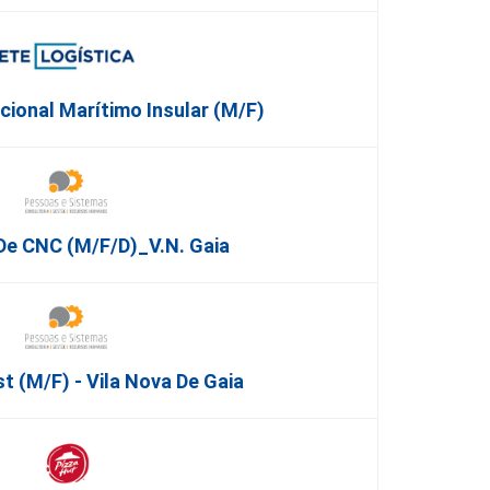
cional Marítimo Insular (m/f)
De CNC (m/f/d)_V.N. Gaia
t (m/f) - Vila Nova De Gaia