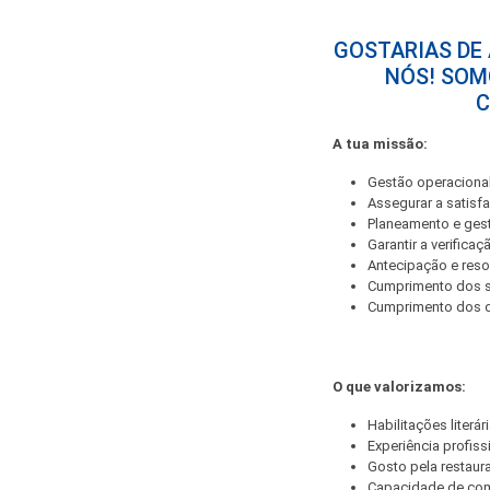
GOSTARIAS DE
NÓS! SOM
C
A tua missão:
Gestão operacional
Assegurar a satisfa
Planeamento e ges
Garantir a verifica
Antecipação e reso
Cumprimento dos st
Cumprimento dos ob
O que valorizamos:
Habilitações literár
Experiência profiss
Gosto pela restau
Capacidade de co