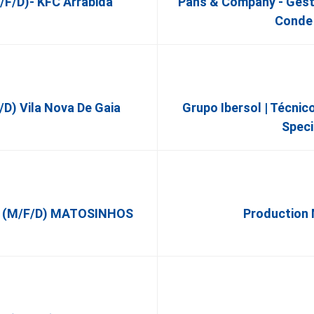
f/d)- KFC Arrábida
Pans & Company - Gesto
Conde 
d) Vila Nova De Gaia
Grupo Ibersol | Técni
Speci
ão (m/f/d) MATOSINHOS
Production 