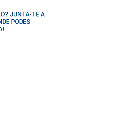
O? JUNTA-TE A
NDE PODES
A!