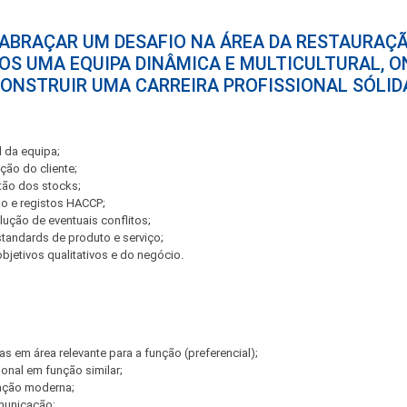
 ABRAÇAR UM DESAFIO NA ÁREA DA RESTAURAÇÃ
OS UMA EQUIPA DINÂMICA E MULTICULTURAL, O
ONSTRUIR UMA CARREIRA PROFISSIONAL SÓLID
 da equipa;
ção do cliente;
tão dos stocks;
ção e registos HACCP;
lução de eventuais conflitos;
andards de produto e serviço;
jetivos qualitativos e do negócio.
ias em área relevante para a função (preferencial);
ional em função similar;
ração moderna;
municação;