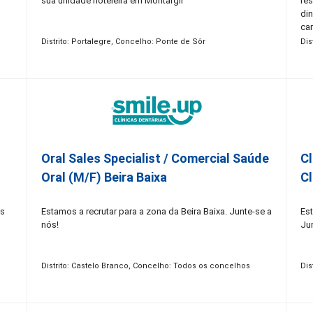
sua unidade hoteleira em Montargil
re
di
car
Distrito: Portalegre, Concelho: Ponte de Sôr
Dis
a
a e
Oral Sales Specialist / Comercial Saúde
Cl
Oral (M/F) Beira Baixa
Cl
os
Estamos a recrutar para a zona da Beira Baixa. Junte-se a
Est
nós!
Ju
Distrito: Castelo Branco, Concelho: Todos os concelhos
Dis