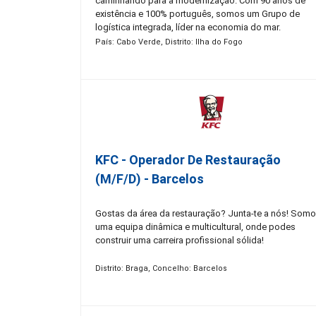
caminhando para a modernização. Com 90 anos de
existência e 100% português, somos um Grupo de
logística integrada, líder na economia do mar.
Constituído por mais de 50 empresas, com presença
País: Cabo Verde, Distrito: Ilha do Fogo
nacional e internacional em 4 continentes, contamos
hoje com mais de 1.400 colaboradores. Promovemos 
igualdade de oportunidades, o respeito pela diferenç
celebramos a autenticidade de cada uma das nossas
Pessoas. Acreditamos que as nossas pessoas são o
nosso sucesso, por isso, sabemos que consigo
podemos chegar mais longe!
KFC - Operador De Restauração
(m/f/d) - Barcelos
Gostas da área da restauração? Junta-te a nós! Som
uma equipa dinâmica e multicultural, onde podes
construir uma carreira profissional sólida!
Distrito: Braga, Concelho: Barcelos