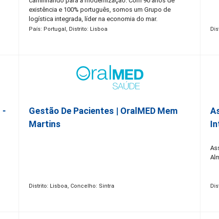
caminhando para a modernização. Com 90 anos de
existência e 100% português, somos um Grupo de
logística integrada, líder na economia do mar.
Constituído por mais de 50 empresas, com presença
País: Portugal, Distrito: Lisboa
Dis
nacional e internacional em 4 continentes, contamos
hoje com mais de 1.500 colaboradores. Promovemos a
igualdade de oportunidades, o respeito pela diferença e
celebramos a autenticidade de cada uma das nossas
Pessoas. Acreditamos que as nossas pessoas são o
nosso sucesso, por isso, sabemos que consigo
podemos chegar mais longe!
 -
Gestão De Pacientes | OralMED Mem
As
Martins
In
Ass
Al
Distrito: Lisboa, Concelho: Sintra
Dis