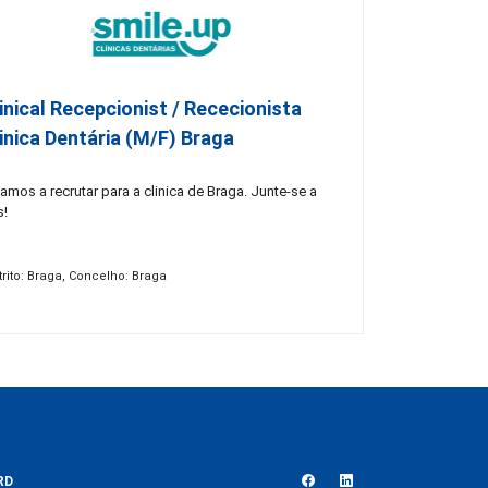
inical Recepcionist / Rececionista
inica Dentária (M/F) Braga
amos a recrutar para a clinica de Braga. Junte-se a
s!
trito: Braga, Concelho: Braga
RD